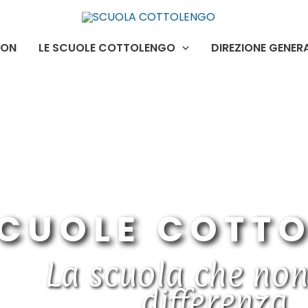
ION
LE SCUOLE COTTOLENGO
DIREZIONE GENER
CUOLE COTT
La scuola che non
differenza