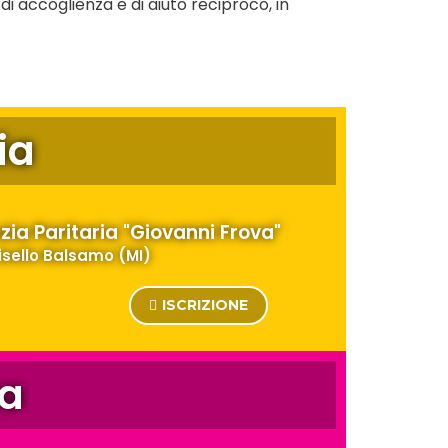
di accoglienza e di aiuto reciproco, in
ia
nzia Paritaria "Giovanni Frova"
isello Balsamo (MI)
ISCRIZIONE
a