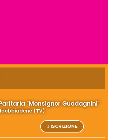
 Paritaria "Monsignor Guadagnini"
ldobbiadene (TV)
ISCRIZIONE