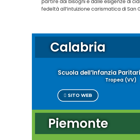
partire dai bisogni e dalle esigenze di ci
fedeltà all’intuizione carismatica di Sa
Calabria
Scuola dell’Infanzia Parita
Tropea (VV)
SITO WEB
Piemonte