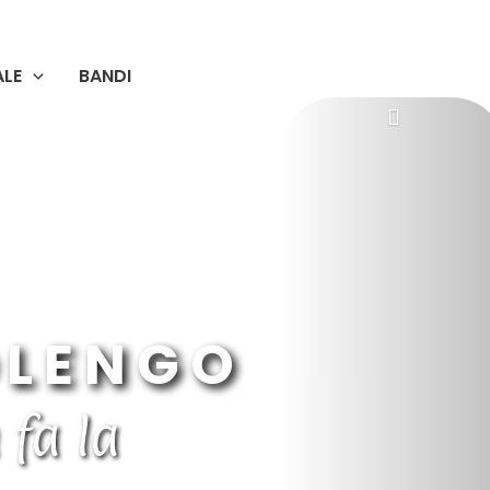
ALE
BANDI
OLENGO
 fa la