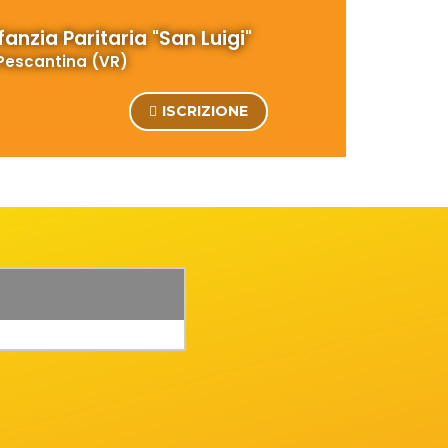
fanzia Paritaria "San Luigi"
Pescantina (VR)
ISCRIZIONE