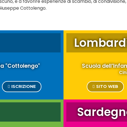
ascuno, e a favorire esperienze di scambio, di condivisione, 
n Giuseppe Cottolengo.
Lombard
ria "Cottolengo"
Scuola dell’Infa
Cin
ISCRIZIONE
SITO WEB
Sardegn