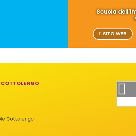
Scuola dell’In
SITO WEB
LE COTTOLENGO
uole Cottolengo,