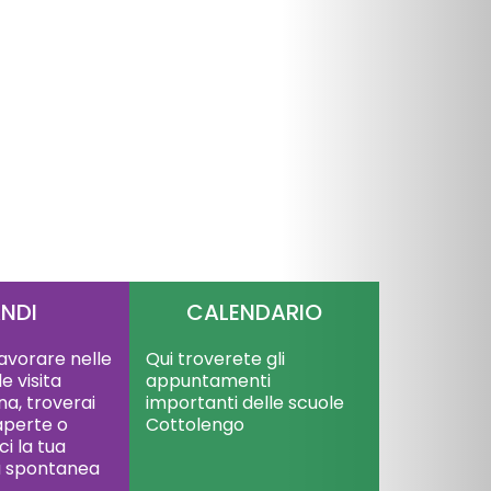
NDI
CALENDARIO
lavorare nelle
Qui troverete gli
e visita
appuntamenti
a, troverai
importanti delle scuole
 aperte o
Cottolengo
ci la tua
a spontanea