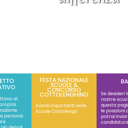
FESTA NAZIONALE
ETTO
BA
SCUOLE &
ATIVO
CONCORSO
Se desideri 
COTTOLENGHINO
ttono al
nostre scuol
 propria
questa pagin
Eventi importanti nelle
rmazione
le posizioni
Scuole Cottolengo
lla persona
potrai inviar
are
candidatur
 più deboli