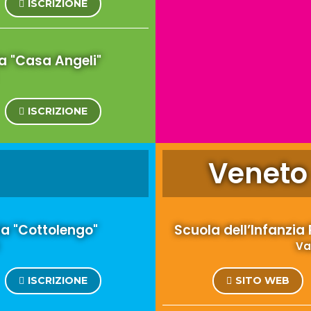
ISCRIZIONE
ia "Casa Angeli"
ISCRIZIONE
Veneto
ria "Cottolengo"
Scuola dell’Infanzia
Va
ISCRIZIONE
SITO WEB