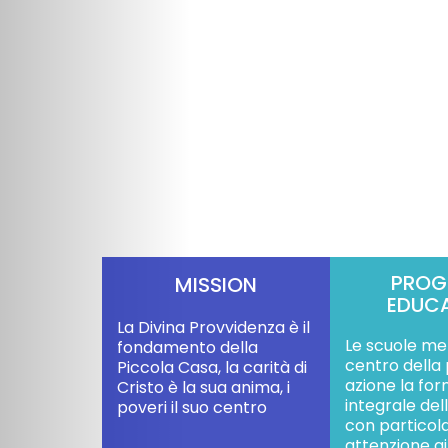
PROG
MISSION
EDUC
La Divina Provvidenza è il
Le scuole me
fondamento della
centro della
Piccola Casa, la carità di
azione la fo
Cristo è la sua anima, i
integrale de
poveri il suo centro
con particol
attenzione ai