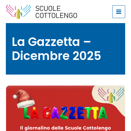
Vai
al
Mai
contenuto
Men
La Gazzetta –
Dicembre 2025